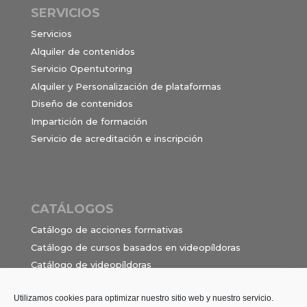
SERVICIOS
Servicios
Alquiler de contenidos
Servicio Opentutoring
Alquiler y Personalización de plataformas
Diseño de contenidos
Impartición de formación
Servicio de acreditación e inscripción
CATÁLOGOS
Catálogo de acciones formativas
Catálogo de cursos basados en videopíldoras
Catálogo de videopíldoras
Ocupaciones e itinerarios para el contrato de
formación en alternancia
Utilizamos cookies para optimizar nuestro sitio web y nuestro servicio.