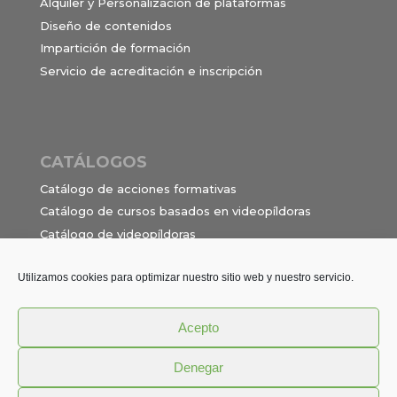
Alquiler y Personalización de plataformas
Diseño de contenidos
Impartición de formación
Servicio de acreditación e inscripción
CATÁLOGOS
Catálogo de acciones formativas
Catálogo de cursos basados en videopíldoras
Catálogo de videopíldoras
Ocupaciones e itinerarios para el contrato de
formación en alternancia
Utilizamos cookies para optimizar nuestro sitio web y nuestro servicio.
Acepto
Política de privacidad
Términos y Condiciones
Denegar
Aviso Legal
Cookies