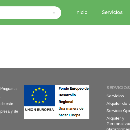
Inicio
Servicios
×
SERVICIOS
l Programa
Servicios
a
Alquiler de
 de este
Servicio Op
mpresa y de
Alquiler y
Personaliza
plataformas